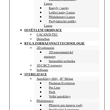
Lunos
Kanyly / savky
Lešticí pasty Lunos
Příslušenství Lunos
Profylaktické prášky
Lunos
OSVĚTLENÍ ORDINACE
CACAN/D-TEC
DentaSun
RTG A ZOBRAZOVACÍ TECHNOLOGIE
2D zobrazení
2D panoramatické
rentgeny
Intraorální technika
3D CBCT rentgeny
Software
STERILIZACE
Autoklávy třídy „B“ Melag
Premium Evolution
Pro Line
Profi
Velké autoklávy
Příslušenství
Přístroje pro úpravu vody
Sterilizační kontejnery