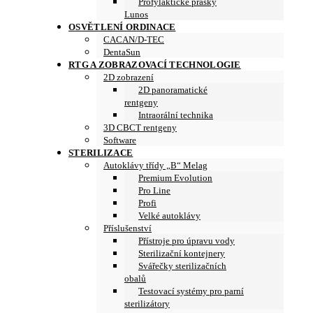
Profylaktické prášky
Lunos
OSVĚTLENÍ ORDINACE
CACAN/D-TEC
DentaSun
RTG A ZOBRAZOVACÍ TECHNOLOGIE
2D zobrazení
2D panoramatické
rentgeny
Intraorální technika
3D CBCT rentgeny
Software
STERILIZACE
Autoklávy třídy „B“ Melag
Premium Evolution
Pro Line
Profi
Velké autoklávy
Příslušenství
Přístroje pro úpravu vody
Sterilizační kontejnery
Svářečky sterilizačních
obalů
Testovací systémy pro parní
sterilizátory