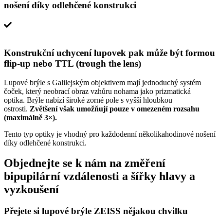
nošení díky odlehčené konstrukci
Konstrukční uchycení lupovek pak může být formou
flip-up nebo TTL (trough the lens)
Lupové brýle s Galilejským objektivem mají jednoduchý systém
čoček, který neobrací obraz vzhůru nohama jako prizmatická
optika. Brýle nabízí široké zorné pole s vyšší hloubkou
ostrosti.
Zvětšení však umožňují pouze v omezeném rozsahu
(maximálně 3×).
Tento typ optiky je vhodný pro každodenní několikahodinové nošení
díky odlehčené konstrukci.
Objednejte se k nám na změření
bipupilární vzdálenosti a šířky hlavy a
vyzkoušení
Přejete si lupové brýle ZEISS nějakou chvilku