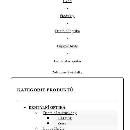
Úvod
›
Produkty
›
Dentální optika
›
Lupové brýle
›
Galilejská optika
Zobrazeny 2 výsledky
Sorted
by
latest
KATEGORIE PRODUKTŮ
DENTÁLNÍ OPTIKA
Dentální mikroskopy
CJ-Optik
Zeiss
Lupové brýle