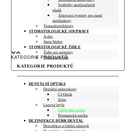
Svářečky sterilizačních
obalů
Testovací systémy pro parní
sterilizátory
Termodezinfektory
STOMATOLOGICKÉ SOUPRAVY
A-dec
Stern Weber
STOMATOLOGICKÉ ŽIDLE
Židle pro asistenty
KATEGORIE PRODUKTŮ
Židle pro lékaře
KATEGORIE PRODUKTŮ
DENTÁLNÍ OPTIKA
Dentální mikroskopy
CJ-Optik
Zeiss
Lupové brýle
Galilejská optika
Prizmatická optika
DEZINFEKCE DÜRR DENTAL
Dezinfekce a čištění nástrojů