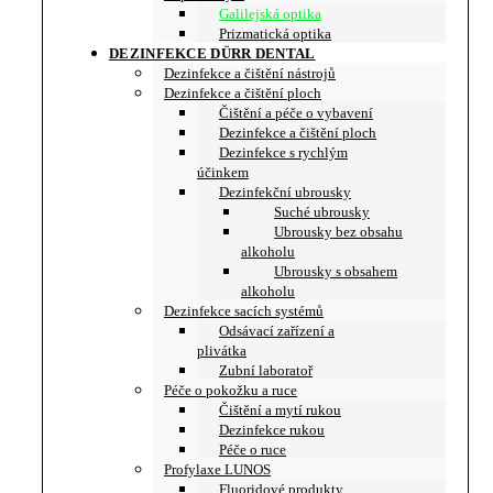
Galilejská optika
Prizmatická optika
DEZINFEKCE DÜRR DENTAL
Dezinfekce a čištění nástrojů
Dezinfekce a čištění ploch
Čištění a péče o vybavení
Dezinfekce a čištění ploch
Dezinfekce s rychlým
účinkem
Dezinfekční ubrousky
Suché ubrousky
Ubrousky bez obsahu
alkoholu
Ubrousky s obsahem
alkoholu
Dezinfekce sacích systémů
Odsávací zařízení a
plivátka
Zubní laboratoř
Péče o pokožku a ruce
Čištění a mytí rukou
Dezinfekce rukou
Péče o ruce
Profylaxe LUNOS
Fluoridové produkty