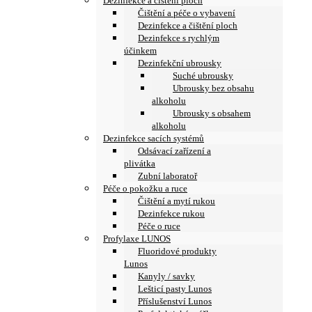
Dezinfekce a čištění ploch
Čištění a péče o vybavení
Dezinfekce a čištění ploch
Dezinfekce s rychlým
účinkem
Dezinfekční ubrousky
Suché ubrousky
Ubrousky bez obsahu
alkoholu
Ubrousky s obsahem
alkoholu
Dezinfekce sacích systémů
Odsávací zařízení a
plivátka
Zubní laboratoř
Péče o pokožku a ruce
Čištění a mytí rukou
Dezinfekce rukou
Péče o ruce
Profylaxe LUNOS
Fluoridové produkty
Lunos
Kanyly / savky
Lešticí pasty Lunos
Příslušenství Lunos