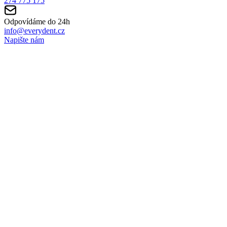
274 775 175
Odpovídáme do 24h
info@everydent.cz
Napište nám
© 2011–2026 EveryDent s.r.o.
Všechna práva vyhrazena |
Ochrana osobních ůdajů
|
Soubory cookies
|
Vytvořil TS
NEZÁVAZNÁ POPTÁVKA
Mám zájem o produk
Po odeslání formuláře Vás bude kontaktovat náš spec