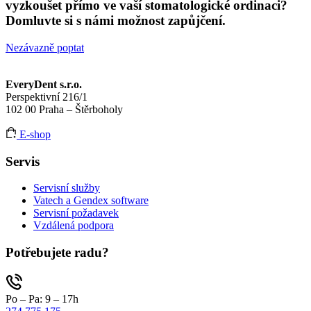
vyzkoušet přímo ve vaší stomatologické ordinaci?
Domluvte si s námi možnost zapůjčení.
Nezávazně poptat
EveryDent s.r.o.
Perspektivní 216/1
102 00 Praha – Štěrboholy
E-shop
Servis
Servisní služby
Vatech a Gendex software
Servisní požadavek
Vzdálená podpora
Potřebujete radu?
Po – Pa: 9 – 17h