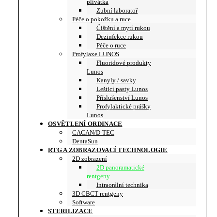
plivátka
Zubní laboratoř
Péče o pokožku a ruce
Čištění a mytí rukou
Dezinfekce rukou
Péče o ruce
Profylaxe LUNOS
Fluoridové produkty
Lunos
Kanyly / savky
Lešticí pasty Lunos
Příslušenství Lunos
Profylaktické prášky
Lunos
OSVĚTLENÍ ORDINACE
CACAN/D-TEC
DentaSun
RTG A ZOBRAZOVACÍ TECHNOLOGIE
2D zobrazení
2D panoramatické
rentgeny
Intraorální technika
3D CBCT rentgeny
Software
STERILIZACE