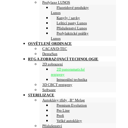
Profylaxe LUNOS
Fluoridové produkty
Lunos
Kanyly / savky
Lešticí pasty Lunos
Příslušenství Lunos
Profylaktické prášky
Lunos
OSVĚTLENÍ ORDINACE
CACAN/D-TEC
DentaSun
RTG A ZOBRAZOVACÍ TECHNOLOGIE
2D zobrazení
2D panoramatické
rentgeny
Intraorální technika
3D CBCT rentgeny
Software
STERILIZACE
Autoklávy třídy „B“ Melag
Premium Evolution
Pro Line
Profi
Velké autoklávy
Příslušenství