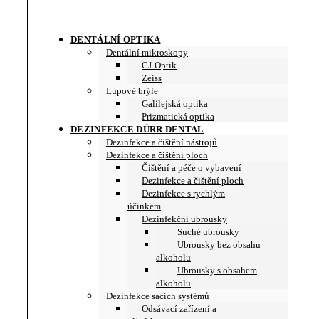
DENTÁLNÍ OPTIKA
Dentální mikroskopy
CJ-Optik
Zeiss
Lupové brýle
Galilejská optika
Prizmatická optika
DEZINFEKCE DÜRR DENTAL
Dezinfekce a čištění nástrojů
Dezinfekce a čištění ploch
Čištění a péče o vybavení
Dezinfekce a čištění ploch
Dezinfekce s rychlým
účinkem
Dezinfekční ubrousky
Suché ubrousky
Ubrousky bez obsahu
alkoholu
Ubrousky s obsahem
alkoholu
Dezinfekce sacích systémů
Odsávací zařízení a