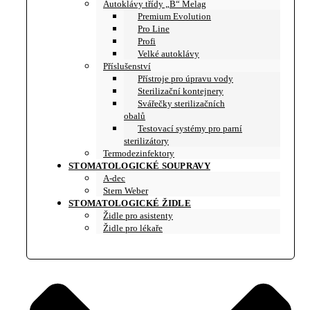
Autoklávy třídy „B“ Melag
Premium Evolution
Pro Line
Profi
Velké autoklávy
Příslušenství
Přístroje pro úpravu vody
Sterilizační kontejnery
Svářečky sterilizačních
obalů
Testovací systémy pro parní
sterilizátory
Termodezinfektory
STOMATOLOGICKÉ SOUPRAVY
A-dec
Stern Weber
STOMATOLOGICKÉ ŽIDLE
Židle pro asistenty
Židle pro lékaře