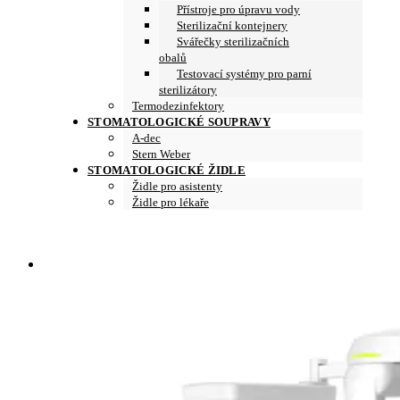
Přístroje pro úpravu vody
Sterilizační kontejnery
Svářečky sterilizačních
obalů
Testovací systémy pro parní
sterilizátory
Termodezinfektory
STOMATOLOGICKÉ SOUPRAVY
A-dec
Stern Weber
STOMATOLOGICKÉ ŽIDLE
Židle pro asistenty
Židle pro lékaře