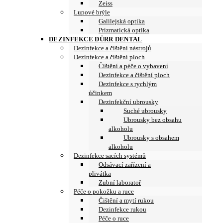
Zeiss
Lupové brýle
Galilejská optika
Prizmatická optika
DEZINFEKCE DÜRR DENTAL
Dezinfekce a čištění nástrojů
Dezinfekce a čištění ploch
Čištění a péče o vybavení
Dezinfekce a čištění ploch
Dezinfekce s rychlým
účinkem
Dezinfekční ubrousky
Suché ubrousky
Ubrousky bez obsahu
alkoholu
Ubrousky s obsahem
alkoholu
Dezinfekce sacích systémů
Odsávací zařízení a
plivátka
Zubní laboratoř
Péče o pokožku a ruce
Čištění a mytí rukou
Dezinfekce rukou
Péče o ruce