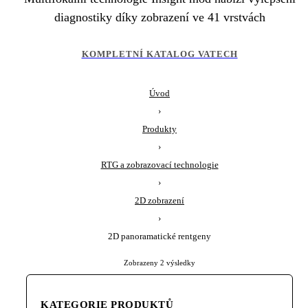
diagnostiky díky zobrazení ve 41 vrstvách
KOMPLETNÍ KATALOG VATECH
Úvod
›
Produkty
›
RTG a zobrazovací technologie
›
2D zobrazení
›
2D panoramatické rentgeny
Zobrazeny 2 výsledky
Sorted
by
latest
KATEGORIE PRODUKTŮ