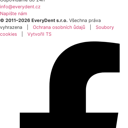
info@everydent.cz
Napište nám
© 2011–2026 EveryDent s.r.o.
Všechna práva
vyhrazena |
Ochrana osobních ůdajů
|
Soubory
cookies
|
Vytvořil TS