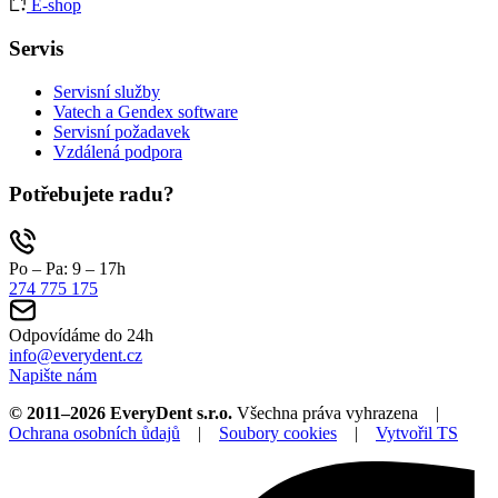
E-shop
Servis
Servisní služby
Vatech a Gendex software
Servisní požadavek
Vzdálená podpora
Potřebujete radu?
Po – Pa: 9 – 17h
274 775 175
Odpovídáme do 24h
info@everydent.cz
Napište nám
© 2011–2026 EveryDent s.r.o.
Všechna práva vyhrazena |
Ochrana osobních ůdajů
|
Soubory cookies
|
Vytvořil TS