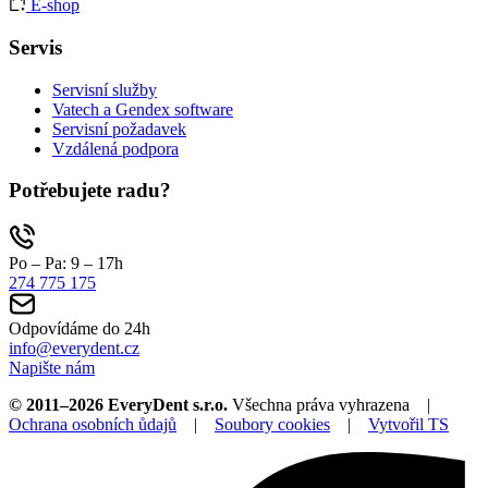
E-shop
Servis
Servisní služby
Vatech a Gendex software
Servisní požadavek
Vzdálená podpora
Potřebujete radu?
Po – Pa: 9 – 17h
274 775 175
Odpovídáme do 24h
info@everydent.cz
Napište nám
© 2011–2026 EveryDent s.r.o.
Všechna práva vyhrazena |
Ochrana osobních ůdajů
|
Soubory cookies
|
Vytvořil TS