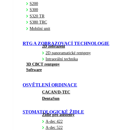
S200
S300
S320 TR
S380 TRC
Mobilní unit
RTG A ZOBRAZOVACÍ TECHNOLOGIE
2D zobrazení
2D panoramatické rentgeny
Intraorální technika
3D CBCT rentgeny
Software
OSVĚTLENÍ ORDINACE
CACAN/D-TEC
DentaSun
STOMATOLOGICKÉ ŽIDLE
Židle pro asistenty
A-dec 422
A-dec 522