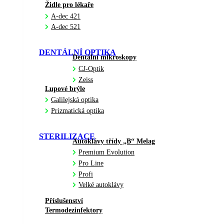
Židle pro lékaře
A-dec 421
A-dec 521
DENTÁLNÍ OPTIKA
Dentální mikroskopy
CJ-Optik
Zeiss
Lupové brýle
Galilejská optika
Prizmatická optika
STERILIZACE
Autoklávy třídy „B“ Melag
Premium Evolution
Pro Line
Profi
Velké autoklávy
Příslušenství
Termodezinfektory