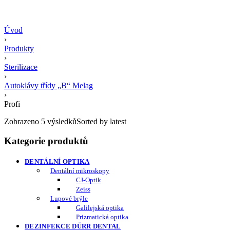
Úvod
›
Produkty
›
Sterilizace
›
Autoklávy třídy „B“ Melag
›
Profi
Zobrazeno 5 výsledků
Sorted by latest
Kategorie produktů
DENTÁLNÍ OPTIKA
Dentální mikroskopy
CJ-Optik
Zeiss
Lupové brýle
Galilejská optika
Prizmatická optika
DEZINFEKCE DÜRR DENTAL