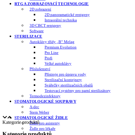
RTG A ZOBRAZOVACÍ TECHNOLOGIE
2D zobrazení
2D panoramatické rentgeny
Intraorální technika
3D CBCT rentgeny
Software
STERILIZACE
Autoklávy třídy „B“ Melag
Premium Evolution
Pro Line
Profi
Velké autoklávy
Příslušenství
Přístroje pro úpravu vody
Sterilizační kontejnery
Svářečky sterilizačních obalů
Testovací systémy pro parní sterilizátory
Termodezinfektory
STOMATOLOGICKÉ SOUPRAVY
A-dec
Stern Weber
STOMATOLOGICKÉ ŽIDLE
Kategorie produktů
Židle pro asistenty
Židle pro lékaře
Kategorie produktů