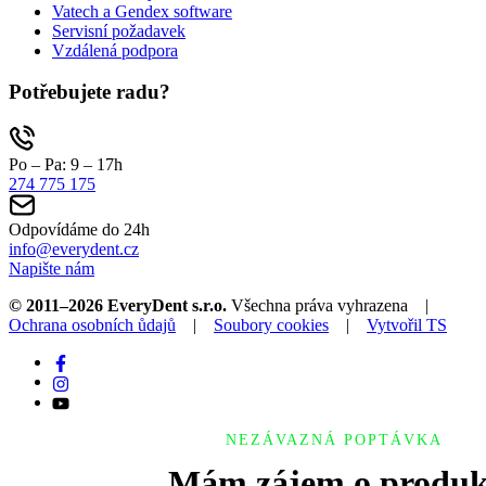
Vatech a Gendex software
Servisní požadavek
Vzdálená podpora
Potřebujete radu?
Po – Pa: 9 – 17h
274 775 175
Odpovídáme do 24h
info@everydent.cz
Napište nám
© 2011–2026 EveryDent s.r.o.
Všechna práva vyhrazena |
Ochrana osobních ůdajů
|
Soubory cookies
|
Vytvořil TS
NEZÁVAZNÁ POPTÁVKA
Mám zájem o produk