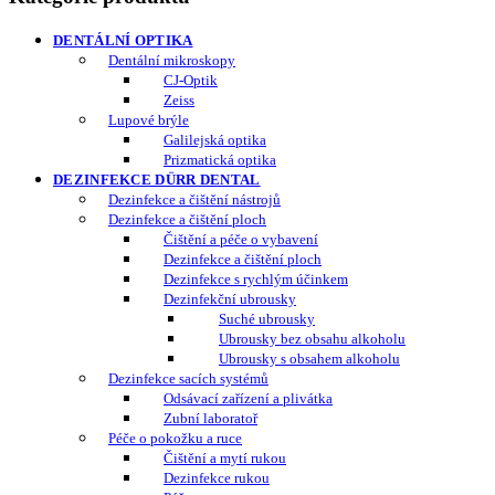
DENTÁLNÍ OPTIKA
Dentální mikroskopy
CJ-Optik
Zeiss
Lupové brýle
Galilejská optika
Prizmatická optika
DEZINFEKCE DÜRR DENTAL
Dezinfekce a čištění nástrojů
Dezinfekce a čištění ploch
Čištění a péče o vybavení
Dezinfekce a čištění ploch
Dezinfekce s rychlým účinkem
Dezinfekční ubrousky
Suché ubrousky
Ubrousky bez obsahu alkoholu
Ubrousky s obsahem alkoholu
Dezinfekce sacích systémů
Odsávací zařízení a plivátka
Zubní laboratoř
Péče o pokožku a ruce
Čištění a mytí rukou
Dezinfekce rukou