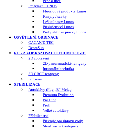
Péče o ruce
Profylaxe LUNOS
Fluoridové produkty Lunos
Kanyly / savky
Lešticí pasty Lunos
Příslušenství Lunos
Profylaktické prášky Lunos
OSVĚTLENÍ ORDINACE
CACAN/D-TEC
DentaSun
RTG A ZOBRAZOVACÍ TECHNOLOGIE
2D zobrazení
2D panoramatické rentgeny
Intraorální technika
3D CBCT rentgeny
Software
STERILIZACE
Autoklávy třídy „B“ Melag
Premium Evolution
Pro Line
Profi
Velké autoklávy
Příslušenství
Přístroje pro úpravu vody
Sterilizační kontejnery