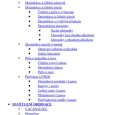
Dezinfekce a čištění nástrojů
Dezinfekce a čištění ploch
Čištění a péče o vybavení
Dezinfekce a čištění ploch
Dezinfekce s rychlým účinkem
Dezinfekční ubrousky
Suché ubrousky
Ubrousky bez obsahu alkoholu
Ubrousky s obsahem alkoholu
Dezinfekce sacích systémů
Odsávací zařízení a plivátka
Zubní laboratoř
Péče o pokožku a ruce
Čištění a mytí rukou
Dezinfekce rukou
Péče o ruce
Profylaxe LUNOS
Fluoridové produkty Lunos
Kanyly / savky
Lešticí pasty Lunos
Příslušenství Lunos
Profylaktické prášky Lunos
OSVĚTLENÍ ORDINACE
CACAN/D-TEC
DentaSun