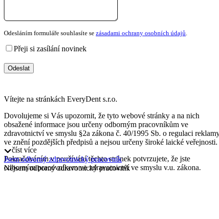
Odesláním formuláře souhlasíte se
zásadami ochrany osobních údajů
.
Přeji si zasílání novinek
Odeslat
Vítejte na stránkách EveryDent s.r.o.
Dovolujeme si Vás upozornit, že tyto webové stránky a na nich
obsažené informace jsou určeny odborným pracovníkům ve
zdravotnictví ve smyslu §2a zákona č. 40/1995 Sb. o regulaci reklam
ve znění pozdějších předpisů a nejsou určeny široké laické veřejnosti.
číst více
Pokračováním v používání těchto stránek potvrzujete, že jste
Jsem odborný zdravotnický pracovník
odborným pracovníkem ve zdravotnictví ve smyslu v.u. zákona.
Nejsem odborný zdravotnický pracovník
Beru v potaz, že pokud nejsem odborným pracovníkem ve
zdravotnictví, pokračováním používání těchto stránek potvrzuji, že
jsem si vědom(a) rizik a důsledků spojených s tím, že se seznámím s
informacemi, které nejsou určeny široké laické veřejnosti.