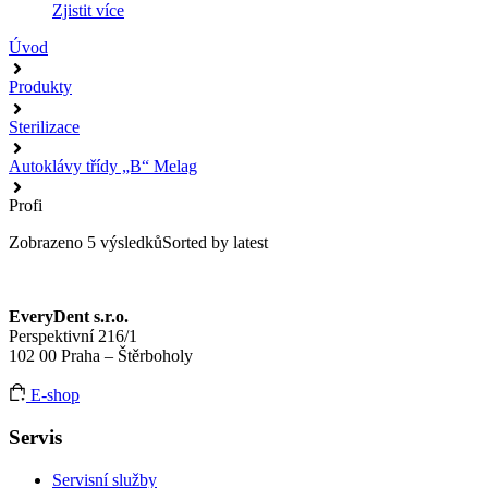
Zjistit více
Úvod
Produkty
Sterilizace
Autoklávy třídy „B“ Melag
Profi
Zobrazeno 5 výsledků
Sorted by latest
EveryDent s.r.o.
Perspektivní 216/1
102 00 Praha – Štěrboholy
E-shop
Servis
Servisní služby