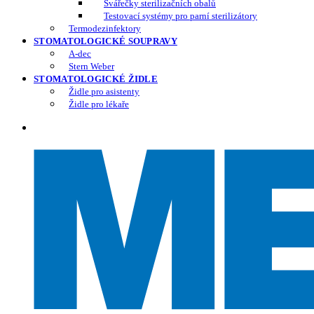
Svářečky sterilizačních obalů
Testovací systémy pro parní sterilizátory
Termodezinfektory
STOMATOLOGICKÉ SOUPRAVY
A-dec
Stern Weber
STOMATOLOGICKÉ ŽIDLE
Židle pro asistenty
Židle pro lékaře