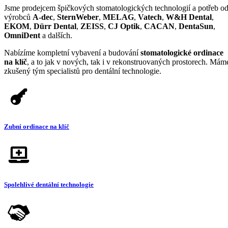
Jsme prodejcem špičkových stomatologických technologií a potřeb o
výrobců
A-dec
,
SternWeber
,
MELAG
,
Vatech
,
W&H Dental
,
EKOM
,
Dürr Dental
,
ZEISS
,
CJ Optik
,
CACAN
,
DentaSun
,
OmniDent
a dalších.
Nabízíme kompletní vybavení a budování
stomatologické ordinace
na klíč
, a to jak v nových, tak i v rekonstruovaných prostorech. Mám
zkušený tým specialistů pro dentální technologie.
Zubní ordinace na klíč
Spolehlivé dentální technologie