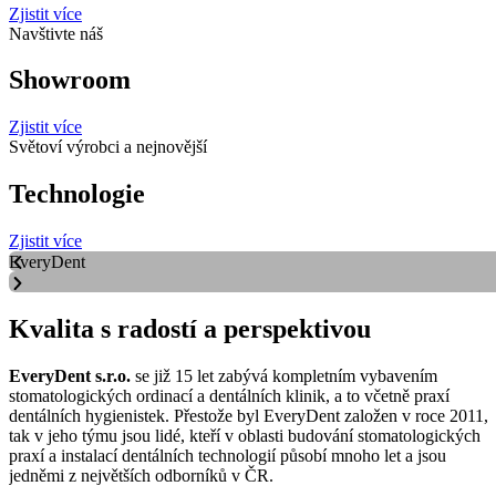
Zjistit více
Navštivte náš
Showroom
Zjistit více
Světoví výrobci a nejnovější
Technologie
Zjistit více
EveryDent
Kvalita s radostí a perspektivou
EveryDent s.r.o.
se již 15 let zabývá kompletním vybavením
stomatologických ordinací a dentálních klinik, a to včetně praxí
dentálních hygienistek. Přestože byl EveryDent založen v roce 2011,
tak v jeho týmu jsou lidé, kteří v oblasti budování stomatologických
praxí a instalací dentálních technologií působí mnoho let a jsou
jedněmi z největších odborníků v ČR.