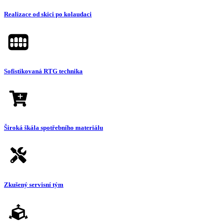
Realizace od skici po kolaudaci
Sofistikovaná RTG technika
Široká škála spotřebního materiálu
Zkušený servisní tým