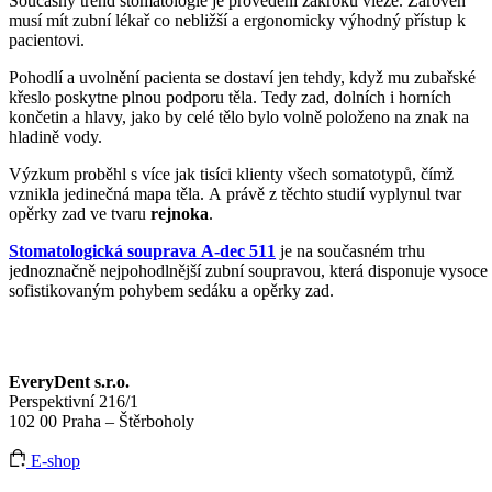
Současný trend stomatologie je provedení zákroků vleže. Zároveň
musí mít zubní lékař co nebližší a ergonomicky výhodný přístup k
pacientovi.
Pohodlí a uvolnění pacienta se dostaví jen tehdy, když mu zubařské
křeslo poskytne plnou podporu těla. Tedy zad, dolních i horních
končetin a hlavy, jako by celé tělo bylo volně položeno na znak na
hladině vody.
Výzkum proběhl s více jak tisíci klienty všech somatotypů, čímž
vznikla jedinečná mapa těla. A právě z těchto studií vyplynul tvar
opěrky zad ve tvaru
rejnoka
.
Stomatologická souprava A-dec 511
je na současném trhu
jednoznačně nejpohodlnější zubní soupravou, která disponuje vysoce
sofistikovaným pohybem sedáku a opěrky zad.
EveryDent s.r.o.
Perspektivní 216/1
102 00 Praha – Štěrboholy
E-shop