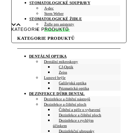
STOMATOLOGICKÉ SOUPRAVY
A-dec
Stern Weber
STOMATOLOGICKÉ ŽIDLE
Židle pro asistenty
KATEGORIE PRODUKTŮ
Židle pro lékaře
KATEGORIE PRODUKTŮ
DENTÁLNÍ OPTIKA
Dentální mikroskopy
CJ-Optik
Zeiss
Lupové brýle
Galilejská optika
Prizmatická optika
DEZINFEKCE DÜRR DENTAL
Dezinfekce a čištění nástrojů
Dezinfekce a čištění ploch
Čištění a péče o vybavení
Dezinfekce a čištění ploch
Dezinfekce s rychlým
účinkem
Dezinfekční ubrousky