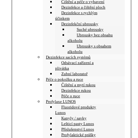
Čištění a péče o vybavení
Dezinfekce a čištění ploch
Dezinfekce s rychlým
účinkem
Dezinfekční ubrousky
Suché ubrousky
Ubrousky bez obsahu
alkoholu
Ubrousky s obsahem
alkoholu
Dezinfekce sacích systémů
Odsávací zařízení a
plivátka
Zubní laboratoř
Péče o pokožku a ruce
Čištění a mytí rukou
Dezinfekce rukou
Péče o ruce
Profylaxe LUNOS
Fluoridové produkty
Lunos
Kanyly / savky
Lešticí pasty Lunos
Příslušenství Lunos
Profylaktické prášky