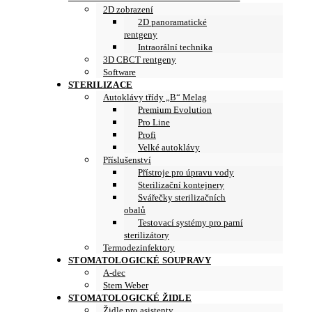
2D zobrazení
2D panoramatické
rentgeny
Intraorální technika
3D CBCT rentgeny
Software
STERILIZACE
Autoklávy třídy „B“ Melag
Premium Evolution
Pro Line
Profi
Velké autoklávy
Příslušenství
Přístroje pro úpravu vody
Sterilizační kontejnery
Svářečky sterilizačních
obalů
Testovací systémy pro parní
sterilizátory
Termodezinfektory
STOMATOLOGICKÉ SOUPRAVY
A-dec
Stern Weber
STOMATOLOGICKÉ ŽIDLE
Židle pro asistenty