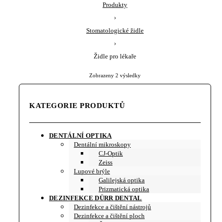
Produkty
›
Stomatologické židle
›
Židle pro lékaře
Sorted
Zobrazeny 2 výsledky
by
latest
KATEGORIE PRODUKTŮ
DENTÁLNÍ OPTIKA
Dentální mikroskopy
CJ-Optik
Zeiss
Lupové brýle
Galilejská optika
Prizmatická optika
DEZINFEKCE DÜRR DENTAL
Dezinfekce a čištění nástrojů
Dezinfekce a čištění ploch