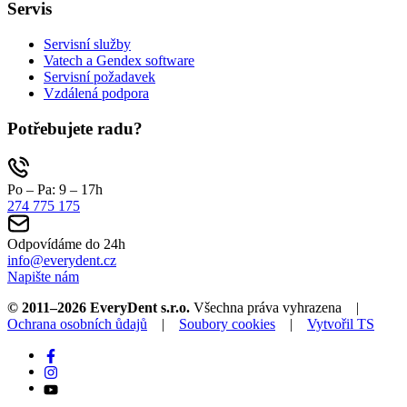
Servis
Servisní služby
Vatech a Gendex software
Servisní požadavek
Vzdálená podpora
Potřebujete radu?
Po – Pa: 9 – 17h
274 775 175
Odpovídáme do 24h
info@everydent.cz
Napište nám
© 2011–2026 EveryDent s.r.o.
Všechna práva vyhrazena |
Ochrana osobních ůdajů
|
Soubory cookies
|
Vytvořil TS