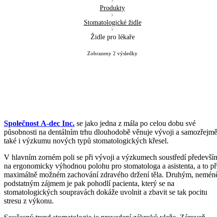
Produkty
Stomatologické židle
Židle pro lékaře
Sorted
Zobrazeny 2 výsledky
by
latest
Společnost A-dec Inc.
se jako jedna z mála po celou dobu své
působnosti na dentálním trhu dlouhodobě věnuje vývoji a samozřejm
také i výzkumu nových typů stomatologických křesel.
V hlavním zorném poli se při vývoji a výzkumech soustředí předevší
na ergonomicky výhodnou polohu pro stomatologa a asistenta, a to př
maximálně možném zachování zdravého držení těla. Druhým, nemén
podstatným zájmem je pak pohodlí pacienta, který se na
stomatologických soupravách dokáže uvolnit a zbavit se tak pocitu
stresu z výkonu.