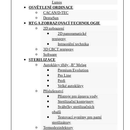
Lunos
OSVĚTLENÍ ORDINACE
CACAN/D-TEC
DentaSun
RTG A ZOBRAZOVACÍ TECHNOLOGIE
2D zobrazení
2D panoramatické
rentgeny
Intraorální technika
3D CBCT rentgeny
Software
STERILIZACE
Autoklávy třídy „B“ Melag
Premium Evolution
Pro Line
Profi
Velké autoklávy
Příslušenství
Přístroje pro úpravu vody
Sterilizační kontejnery
Svářečky sterilizačních
obalů
Testovací systémy pro parní
sterilizátory
Termodezinfektory