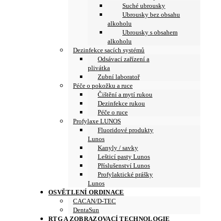
Suché ubrousky
Ubrousky bez obsahu
alkoholu
Ubrousky s obsahem
alkoholu
Dezinfekce sacích systémů
Odsávací zařízení a
plivátka
Zubní laboratoř
Péče o pokožku a ruce
Čištění a mytí rukou
Dezinfekce rukou
Péče o ruce
Profylaxe LUNOS
Fluoridové produkty
Lunos
Kanyly / savky
Lešticí pasty Lunos
Příslušenství Lunos
Profylaktické prášky
Lunos
OSVĚTLENÍ ORDINACE
CACAN/D-TEC
DentaSun
RTG A ZOBRAZOVACÍ TECHNOLOGIE