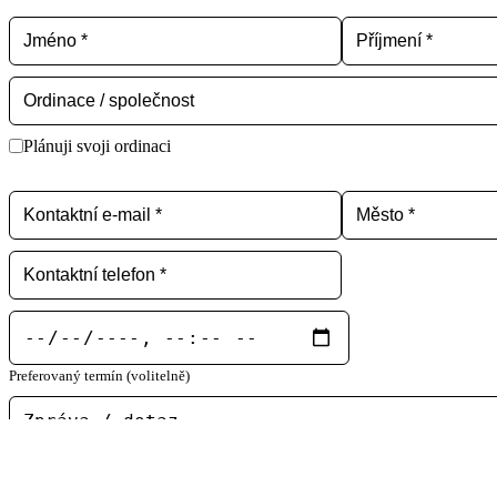
Plánuji svoji ordinaci
Preferovaný termín (volitelně)