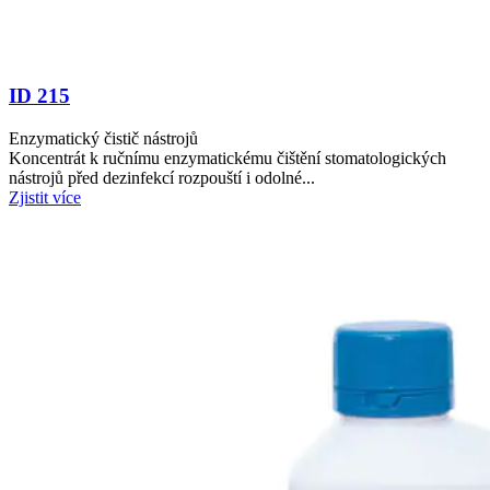
ID 215
Enzymatický čistič nástrojů
Koncentrát k ručnímu enzymatickému čištění stomatologických
nástrojů před dezinfekcí rozpouští i odolné...
Zjistit více