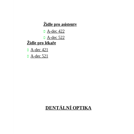
Židle pro asistenty
A-dec 422
A-dec 522
Židle pro lékaře
A-dec 421
A-dec 521
DENTÁLNÍ OPTIKA