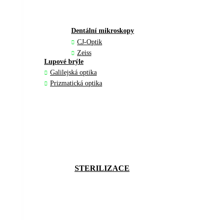
Dentální mikroskopy
CJ-Optik
Zeiss
Lupové brýle
Galilejská optika
Prizmatická optika
STERILIZACE