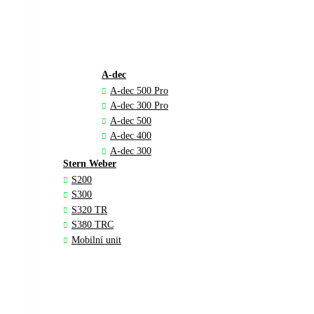
A-dec
A-dec 500 Pro
A-dec 300 Pro
A-dec 500
A-dec 400
A-dec 300
Stern Weber
S200
S300
S320 TR
S380 TRC
Mobilní unit