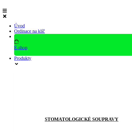
Přejít
k
obsahu
Úvod
Ordinace na klíč
E-shop
Produkty
STOMATOLOGICKÉ SOUPRAVY