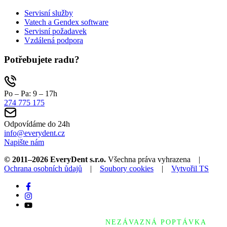
Servisní služby
Vatech a Gendex software
Servisní požadavek
Vzdálená podpora
Potřebujete radu?
Po – Pa: 9 – 17h
274 775 175
Odpovídáme do 24h
info@everydent.cz
Napište nám
© 2011–2026 EveryDent s.r.o.
Všechna práva vyhrazena |
Ochrana osobních ůdajů
|
Soubory cookies
|
Vytvořil TS
NEZÁVAZNÁ POPTÁVKA