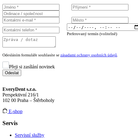
Preferovaný termín (volitelně)
Odesláním formuláře souhlasíte se
zásadami ochrany osobních údajů
.
Přeji si zasílání novinek
Odeslat
EveryDent s.r.o.
Perspektivní 216/1
102 00 Praha – Štěrboholy
E-shop
Servis
Servisní služby