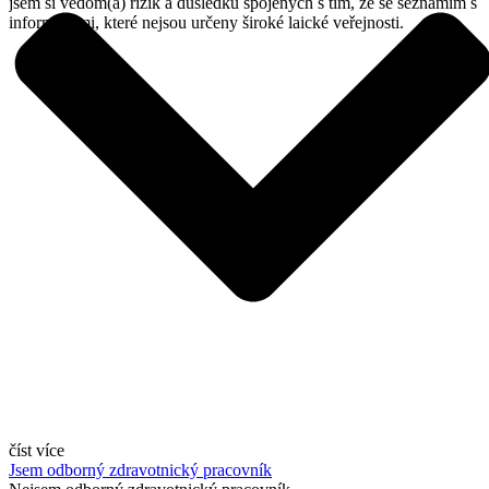
jsem si vědom(a) rizik a důsledků spojených s tím, že se seznámím s
informacemi, které nejsou určeny široké laické veřejnosti.
číst více
Jsem odborný zdravotnický pracovník