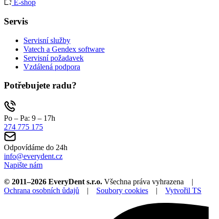
E-shop
Servis
Servisní služby
Vatech a Gendex software
Servisní požadavek
Vzdálená podpora
Potřebujete radu?
Po – Pa: 9 – 17h
274 775 175
Odpovídáme do 24h
info@everydent.cz
Napište nám
© 2011–2026 EveryDent s.r.o.
Všechna práva vyhrazena |
Ochrana osobních ůdajů
|
Soubory cookies
|
Vytvořil TS