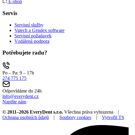
E-shop
Servis
Servisní služby
Vatech a Gendex software
Servisní požadavek
Vzdálená podpora
Potřebujete radu?
Po – Pa: 9 – 17h
274 775 175
Odpovídáme do 24h
info@everydent.cz
Napište nám
© 2011–2026 EveryDent s.r.o.
Všechna práva vyhrazena |
Ochrana osobních ůdajů
|
Soubory cookies
|
Vytvořil TS