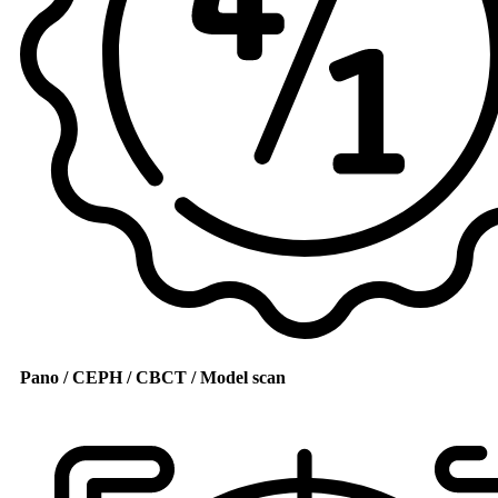
Pano / CEPH / CBCT / Model scan