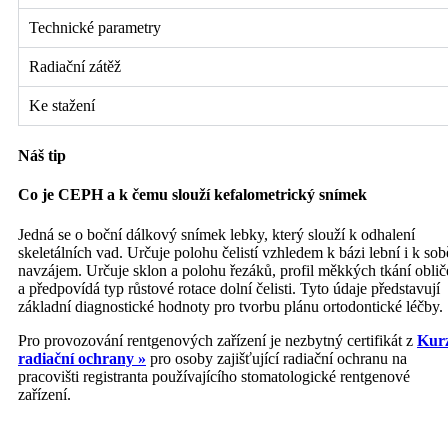
Technické parametry
Radiační zátěž
Ke stažení
Náš tip
Co je CEPH a k čemu slouží kefalometrický snímek
Jedná se o boční dálkový snímek lebky, který slouží k odhalení
skeletálních vad. Určuje polohu čelistí vzhledem k bázi lební i k sob
navzájem. Určuje sklon a polohu řezáků, profil měkkých tkání oblič
a předpovídá typ růstové rotace dolní čelisti. Tyto údaje představují
základní diagnostické hodnoty pro tvorbu plánu ortodontické léčby.
Pro provozování rentgenových zařízení je nezbytný certifikát z
Kur
radiační ochrany »
pro osoby zajišťující radiační ochranu na
pracovišti registranta používajícího stomatologické rentgenové
zařízení.