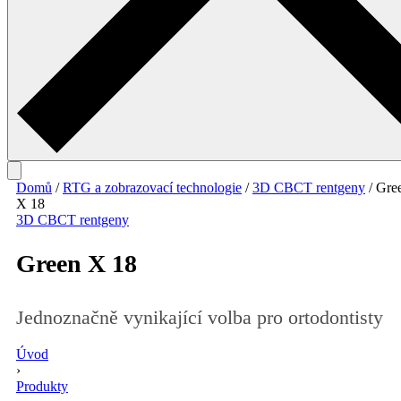
Domů
/
RTG a zobrazovací technologie
/
3D CBCT rentgeny
/ Gre
X 18
3D CBCT rentgeny
Green X 18
Jednoznačně vynikající volba pro ortodontisty
Úvod
›
Produkty