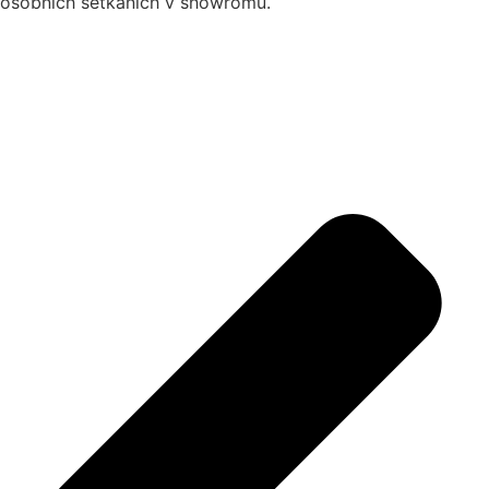
osobních setkáních v showromu.