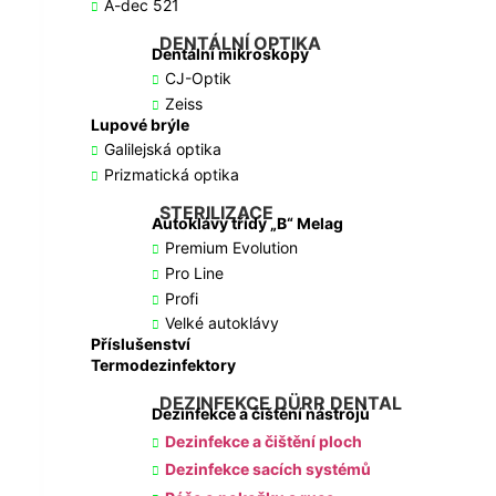
A-dec 521
DENTÁLNÍ OPTIKA
Dentální mikroskopy
CJ-Optik
Zeiss
Lupové brýle
Galilejská optika
Prizmatická optika
STERILIZACE
Autoklávy třídy „B“ Melag
Premium Evolution
Pro Line
Profi
Velké autoklávy
Příslušenství
Termodezinfektory
DEZINFEKCE DÜRR DENTAL
Dezinfekce a čištění nástrojů
Dezinfekce a čištění ploch
Dezinfekce sacích systémů