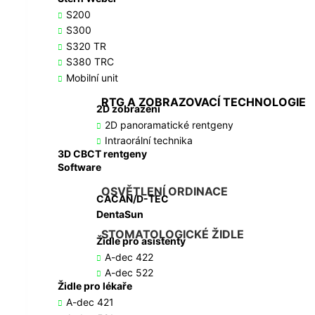
S200
S300
S320 TR
S380 TRC
Mobilní unit
RTG A ZOBRAZOVACÍ TECHNOLOGIE
2D zobrazení
2D panoramatické rentgeny
Intraorální technika
3D CBCT rentgeny
Software
OSVĚTLENÍ ORDINACE
CACAN/D-TEC
DentaSun
STOMATOLOGICKÉ ŽIDLE
Židle pro asistenty
A-dec 422
A-dec 522
Židle pro lékaře
A-dec 421