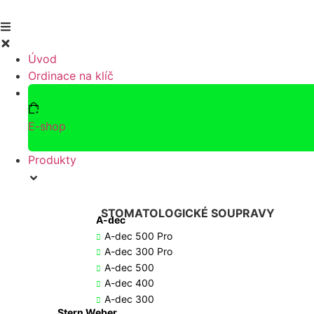
Přejít
k
obsahu
Úvod
Ordinace na klíč
E-shop
Produkty
STOMATOLOGICKÉ SOUPRAVY
A-dec
A-dec 500 Pro
A-dec 300 Pro
A-dec 500
A-dec 400
A-dec 300
Stern Weber