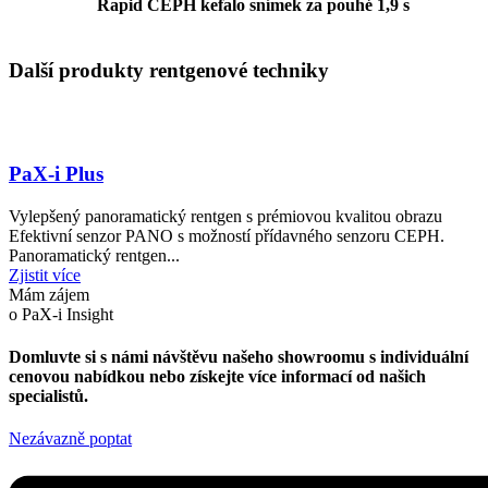
Rapid CEPH kefalo snímek za pouhé 1,9 s
Další produkty rentgenové techniky
PaX-i Plus
Vylepšený panoramatický rentgen s prémiovou kvalitou obrazu
Efektivní senzor PANO s možností přídavného senzoru CEPH.
Panoramatický rentgen...
Zjistit více
Mám zájem
o PaX-i Insight
Domluvte si s námi návštěvu našeho showroomu s individuální
cenovou nabídkou nebo získejte více informací od našich
specialistů.
Nezávazně poptat