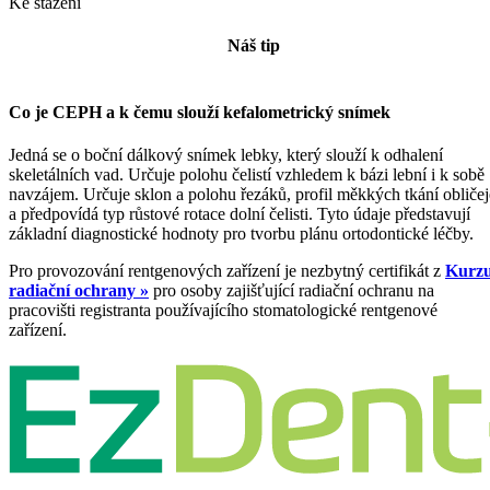
Ke stažení
Náš tip
Co je CEPH a k čemu slouží kefalometrický snímek
Jedná se o boční dálkový snímek lebky, který slouží k odhalení
skeletálních vad. Určuje polohu čelistí vzhledem k bázi lební i k sobě
navzájem. Určuje sklon a polohu řezáků, profil měkkých tkání obličej
a předpovídá typ růstové rotace dolní čelisti. Tyto údaje představují
základní diagnostické hodnoty pro tvorbu plánu ortodontické léčby.
Pro provozování rentgenových zařízení je nezbytný certifikát z
Kurz
radiační ochrany »
pro osoby zajišťující radiační ochranu na
pracovišti registranta používajícího stomatologické rentgenové
zařízení.